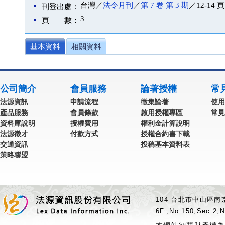
台灣／
法令月刊
／
第 7 卷 第 3 期
／12-14 頁
刊登出處：
3
頁 數：
基本資料
相關資料
公司簡介
會員服務
論著授權
常
法源資訊
申請流程
徵集論著
使用
產品服務
會員條款
啟用授權專區
常見
資料庫說明
授權費用
權利金計算說明
法源徵才
付款方式
授權合約書下載
交通資訊
投稿基本資料表
策略聯盟
104 台北市中山區南京
6F.,No.150,Sec.2,N