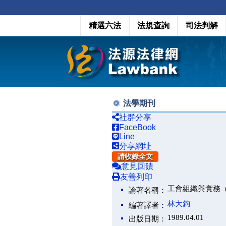
精選六法
法規查詢
司法判解
法學期刊
社群分享
FaceBook
Line
分享網址
請收錄全文
意見回饋
友善列印
工會組織與實務
論著名稱：
林大鈞
編著譯者：
1989.04.01
出版日期：