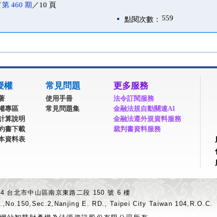
／
第 460 期
／10 頁
559
點閱次數：
授權
常見問題
更多服務
著
使用手冊
法令訂閱服務
權專區
常見問題集
金融法規自動關連AI
計算說明
金融法遵外規資料服務
約書下載
裁判書資料服務
本資料表
04 台北市中山區南京東路二段 150 號 6 樓
.,No.150,Sec.2,Nanjing E. RD., Taipei City Taiwan 104,R.O.C.