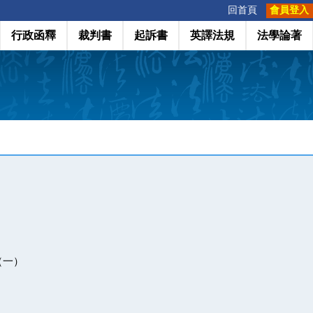
:::
回首頁
會員登入
行政函釋
裁判書
起訴書
英譯法規
法學論著
（一）