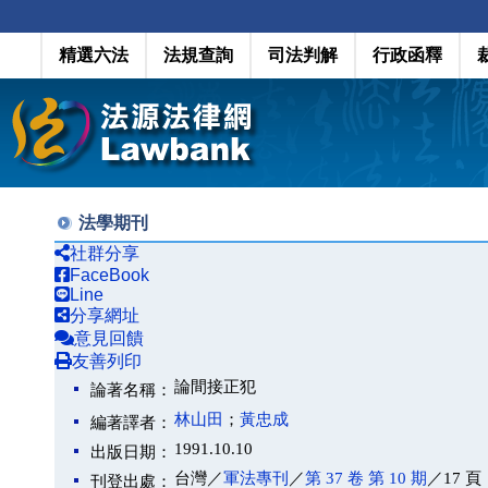
精選六法
法規查詢
司法判解
行政函釋
法學期刊
社群分享
FaceBook
Line
分享網址
意見回饋
友善列印
論間接正犯
論著名稱：
林山田
；
黃忠成
編著譯者：
1991.10.10
出版日期：
台灣／
軍法專刊
／
第 37 卷 第 10 期
／17 頁
刊登出處：