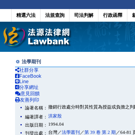
精選六法
法規查詢
司法判解
行政函釋
法學期刊
社群分享
FaceBook
Line
分享網址
意見回饋
友善列印
撤銷行政處分時對其性質為授益或負擔之判
論著名稱：
洪家殷
編著譯者：
1994.04
出版日期：
台灣／
法學叢刊
／
第 39 卷 第 2 期
／64-81 
刊登出處：