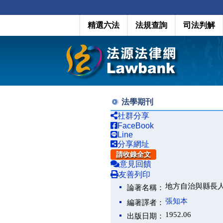
精選六法
法規查詢
司法判解
法學期刊
社群分享
FaceBook
Line
分享網址
請收錄全文
意見回饋
友善列印
地方自治與縣長
論著名稱：
張知本
編著譯者：
1952.06
出版日期：