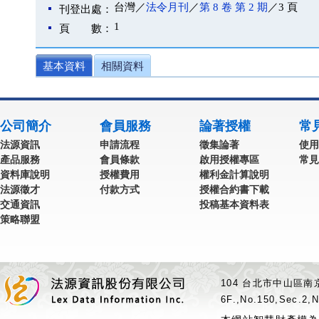
台灣／
法令月刊
／
第 8 卷 第 2 期
／3 頁
刊登出處：
1
頁 數：
基本資料
相關資料
公司簡介
會員服務
論著授權
常
法源資訊
申請流程
徵集論著
使用
產品服務
會員條款
啟用授權專區
常見
資料庫說明
授權費用
權利金計算說明
法源徵才
付款方式
授權合約書下載
交通資訊
投稿基本資料表
策略聯盟
104 台北市中山區南京
6F.,No.150,Sec.2,N