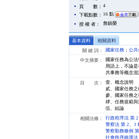
4
頁 數：
16 點
下載點數：
詹鎮榮
授 權 者：
基本資料
相關資料
國家任務
；
公共
關 鍵 詞：
國家任務為公法
中文摘要：
用語上，不論是
共事務等概念混
壹、概念說明
目 次：
貳、國家任務之
參、國家任務之
肆、任務規範與
伍、結論
行政程序法 第 2 條 
相關法條：
警察法 第 2、3 條 
警察勤務條例 第 3、
社會秩序維護法 第 1