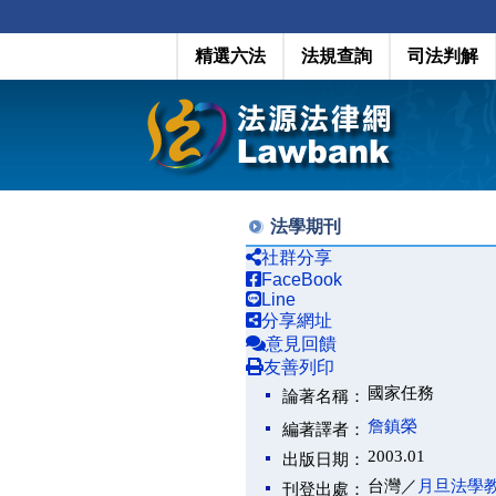
精選六法
法規查詢
司法判解
法學期刊
社群分享
FaceBook
Line
分享網址
意見回饋
友善列印
國家任務
論著名稱：
詹鎮榮
編著譯者：
2003.01
出版日期：
台灣／
月旦法學
刊登出處：