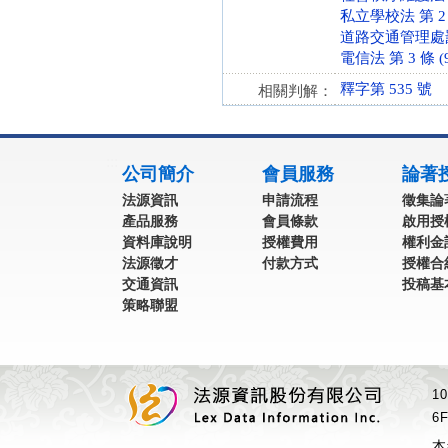
私立學校法 第 2 條 
道路交通管理處罰條例
電信法 第 3 條 (9
釋字第 535 號
相關判解：
:::
公司簡介
會員服務
論著
法源資訊
申請流程
徵集論
產品服務
會員條款
啟用授
資料庫說明
授權費用
權利金
法源徵才
付款方式
授權合
交通資訊
投稿基
策略聯盟
1
6F
本