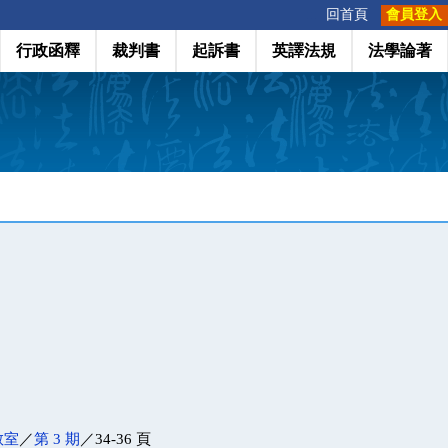
:::
回首頁
會員登入
行政函釋
裁判書
起訴書
英譯法規
法學論著
教室
／
第 3 期
／34-36 頁