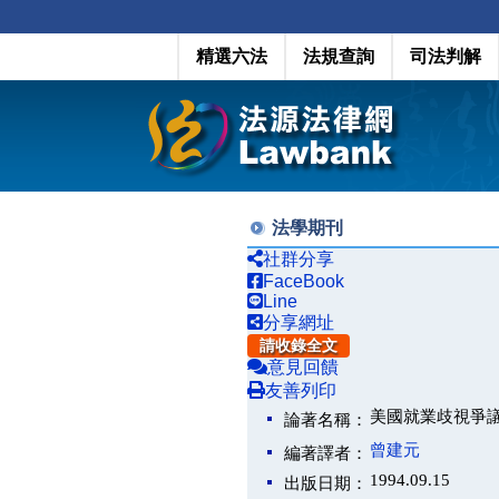
精選六法
法規查詢
司法判解
法學期刊
社群分享
FaceBook
Line
分享網址
請收錄全文
意見回饋
友善列印
美國就業歧視爭
論著名稱：
曾建元
編著譯者：
1994.09.15
出版日期：