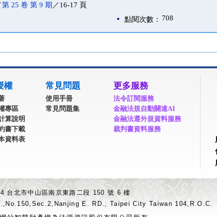
／
第 25 卷 第 9 期
／16-17 頁
708
點閱次數：
授權
常見問題
更多服務
著
使用手冊
法令訂閱服務
權專區
常見問題集
金融法規自動關連AI
計算說明
金融法遵外規資料服務
約書下載
裁判書資料服務
本資料表
04 台北市中山區南京東路二段 150 號 6 樓
.,No.150,Sec.2,Nanjing E. RD., Taipei City Taiwan 104,R.O.C.