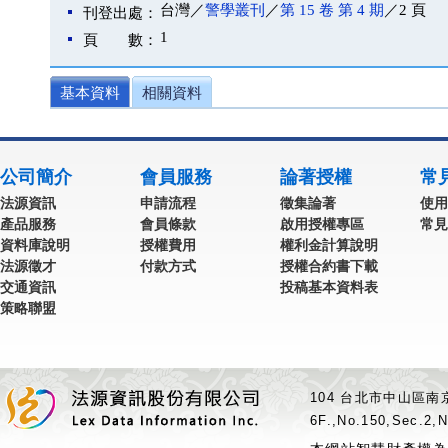
台灣／
警學叢刊
／
第 15 卷 第 4 期
／2 頁
刊登出處：
1
頁 數：
基本資料
相關資料
公司簡介
會員服務
論著授權
常
法源資訊
申請流程
徵集論著
使用
產品服務
會員條款
啟用授權專區
常見
資料庫說明
授權費用
權利金計算說明
法源徵才
付款方式
授權合約書下載
交通資訊
投稿基本資料表
策略聯盟
104 台北市中山區南京
6F.,No.150,Sec.2,N