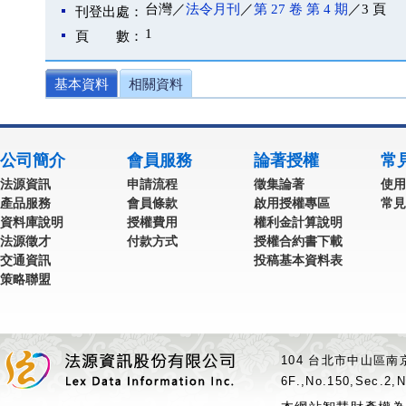
台灣／
法令月刊
／
第 27 卷 第 4 期
／3 頁
刊登出處：
1
頁 數：
基本資料
相關資料
公司簡介
會員服務
論著授權
常
法源資訊
申請流程
徵集論著
使用
產品服務
會員條款
啟用授權專區
常見
資料庫說明
授權費用
權利金計算說明
法源徵才
付款方式
授權合約書下載
交通資訊
投稿基本資料表
策略聯盟
104 台北市中山區南京
6F.,No.150,Sec.2,N