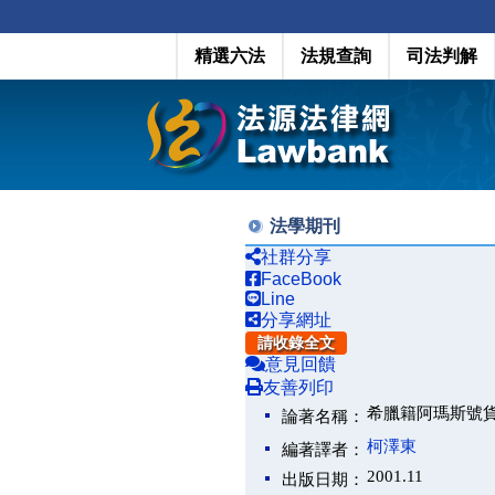
精選六法
法規查詢
司法判解
法學期刊
社群分享
FaceBook
Line
分享網址
請收錄全文
意見回饋
友善列印
希臘籍阿瑪斯號
論著名稱：
柯澤東
編著譯者：
2001.11
出版日期：