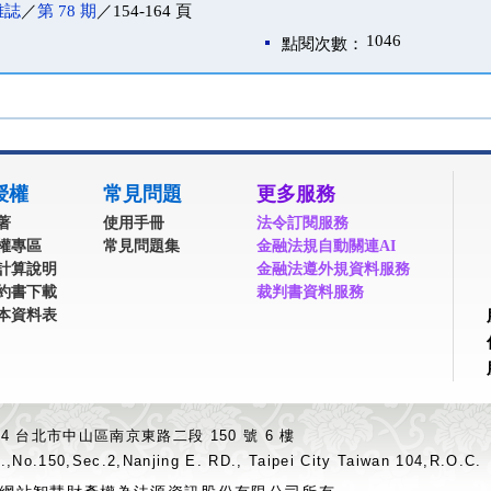
雜誌
／
第 78 期
／154-164 頁
1046
點閱次數：
授權
常見問題
更多服務
著
使用手冊
法令訂閱服務
權專區
常見問題集
金融法規自動關連AI
計算說明
金融法遵外規資料服務
約書下載
裁判書資料服務
本資料表
04 台北市中山區南京東路二段 150 號 6 樓
.,No.150,Sec.2,Nanjing E. RD., Taipei City Taiwan 104,R.O.C.