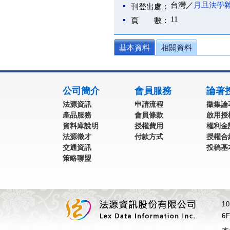
台灣／
月旦法學
刊登出處：
11
頁 數：
基本資料
相關資料
:::
公司簡介
會員服務
論著
法源資訊
申請流程
徵集論
產品服務
會員條款
啟用授
資料庫說明
授權費用
權利金
法源徵才
付款方式
授權合
交通資訊
投稿基
策略聯盟
1
6F