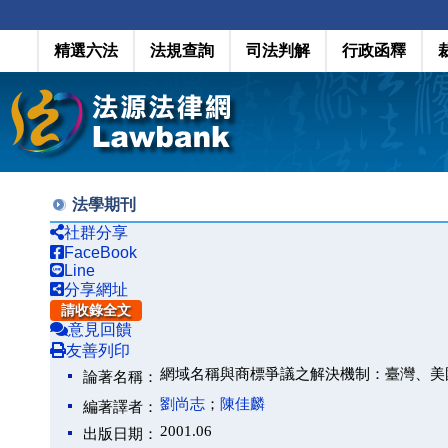
精選六法
法規查詢
司法判解
行政函釋
法學期刊
社群分享
FaceBook
Line
分享網址
請收錄全文
意見回饋
友善列印
網域名稱與商標爭議之解決機制：臺灣、美
論著名稱：
劉尚志
；
陳佳麟
編著譯者：
2001.06
出版日期：