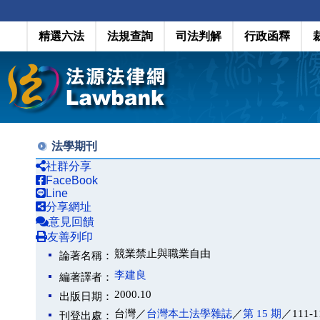
精選六法
法規查詢
司法判解
行政函釋
法學期刊
社群分享
FaceBook
Line
分享網址
意見回饋
友善列印
競業禁止與職業自由
論著名稱：
李建良
編著譯者：
2000.10
出版日期：
台灣／
台灣本土法學雜誌
／
第 15 期
／111-1
刊登出處：