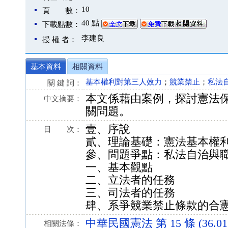
10
頁 數：
40 點
下載點數：
李建良
授 權 者：
基本資料
相關資料
基本權利對第三人效力
；
競業禁止
；
私法
關 鍵 詞：
本文係藉由案例，探討憲法
中文摘要：
關問題。
壹、序說
目 次：
貳、理論基礎：憲法基本權
參、問題爭點：私法自治與
一、基本觀點
二、立法者的任務
三、司法者的任務
肆、系爭競業禁止條款的合
中華民國憲法 第 15 條 (36.01.
相關法條：