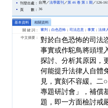
台灣／
法學叢刊
／
第 46 卷 第 1 期
／126-16
刊登出處：
36
頁 數：
基本資料
相關資料
審判
；
白色恐怖
；
司法恣意
；
事實
；
法律
關 鍵 詞：
中文摘要：
對於白色恐怖的司法
事實或作駝鳥將頭埋
探討、分析其原因，
何能提升法律人自體
見，實刻不容緩。二○
專題研討會」，補償
題，即一方面檢討戒