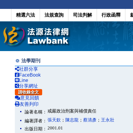
精選六法
法規查詢
司法判解
行政函釋
法學期刊
社群分享
FaceBook
Line
分享網址
請收錄全文
意見回饋
友善列印
戒嚴政治刑案與補償責任
論著名稱：
張天欽
；
陳志龍
；
蔡清彥
；
王永壯
編著譯者：
2001.01
出版日期：