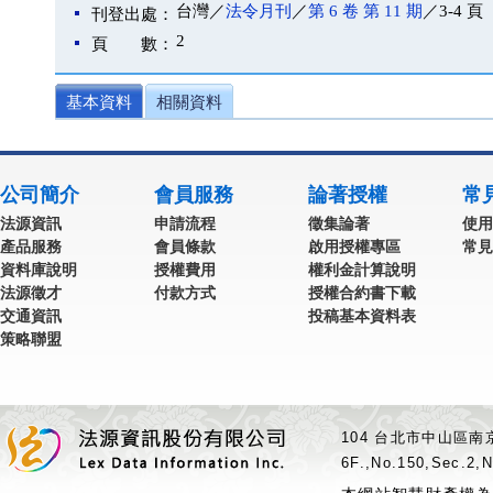
台灣／
法令月刊
／
第 6 卷 第 11 期
／3-4 頁
刊登出處：
2
頁 數：
基本資料
相關資料
公司簡介
會員服務
論著授權
常
法源資訊
申請流程
徵集論著
使用
產品服務
會員條款
啟用授權專區
常見
資料庫說明
授權費用
權利金計算說明
法源徵才
付款方式
授權合約書下載
交通資訊
投稿基本資料表
策略聯盟
104 台北市中山區南京
6F.,No.150,Sec.2,N