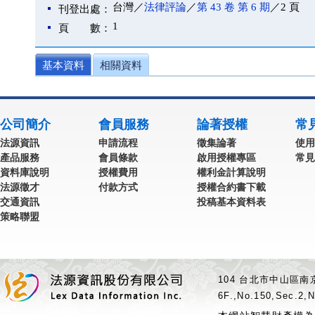
台灣／
法律評論
／
第 43 卷 第 6 期
／2 頁
刊登出處：
1
頁 數：
基本資料
相關資料
公司簡介
會員服務
論著授權
常
法源資訊
申請流程
徵集論著
使用
產品服務
會員條款
啟用授權專區
常見
資料庫說明
授權費用
權利金計算說明
法源徵才
付款方式
授權合約書下載
交通資訊
投稿基本資料表
策略聯盟
104 台北市中山區南京
6F.,No.150,Sec.2,N