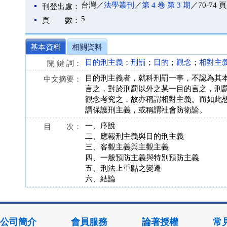
台灣／
法學叢刊
／
第 4 卷 第 3 期
／70-74 頁
刊登出處：
5
頁 數：
基本資料
相關資料
目的刑主義
；
刑罰
；
目的
；
觀念
；
相對主
關 鍵 詞：
目的刑主義者，就科刑罰一事，不認為其
中文摘要：
言之，對於刑罰以外之某一目的言之，刑
觀念考究之，故亦稱謂相對主義。而如此
謂保護刑主義，或稱謂社會防衛論。
一、序說
目 次：
二、應報刑主義與目的刑主義
三、客觀主義與主觀主義
四、一般預防主義與特別預防主義
五、刑法上重點之變遷
六、結論
公司簡介
會員服務
論著授權
常