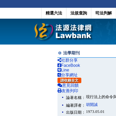
精選六法
法規查詢
司法判解
法學期刊
社群分享
FaceBook
Line
分享網址
請收錄全文
意見回饋
友善列印
現行法上的命令
論著名稱：
胡開誠
編著譯者：
1973.05.01
出版日期：