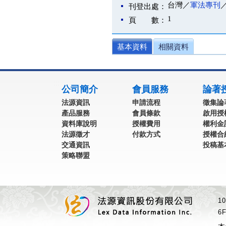
台灣／
軍法專刊
刊登出處：
1
頁 數：
基本資料
相關資料
:::
公司簡介
會員服務
論著
法源資訊
申請流程
徵集論
產品服務
會員條款
啟用授
資料庫說明
授權費用
權利金
法源徵才
付款方式
授權合
交通資訊
投稿基
策略聯盟
1
6F