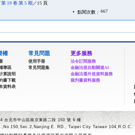
／
第 19 卷 第 5 期
／15 頁
667
點閱次數：
授權
常見問題
更多服務
著
使用手冊
法令訂閱服務
權專區
常見問題集
金融法規自動關連AI
計算說明
金融法遵外規資料服務
約書下載
裁判書資料服務
本資料表
04 台北市中山區南京東路二段 150 號 6 樓
.,No.150,Sec.2,Nanjing E. RD., Taipei City Taiwan 104,R.O.C.