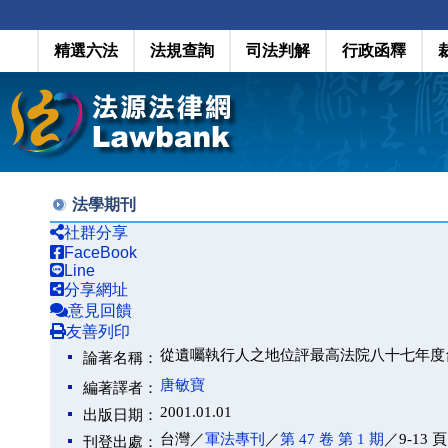
精選六法
法規查詢
司法判解
行政函釋
法學期刊
社群分享
FaceBook
Line
分享網址
意見回饋
友善列印
從遺囑執行人之地位評最高法院八十七年度
論著名稱：
唐敏寶
編著譯者：
2001.01.01
出版日期：
台灣／
軍法專刊
／
第 47 卷 第 1 期
／9-13 頁
刊登出處：