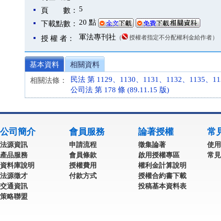
5
頁 數：
20 點
下載點數：
軍法專刊社
（
授權者指定不分配權利金給作者）
授 權 者：
基本資料
相關資料
民法 第 1129、1130、1131、1132、1135、113
相關法條：
公司法 第 178 條 (89.11.15 版)
公司簡介
會員服務
論著授權
常
法源資訊
申請流程
徵集論著
使用
產品服務
會員條款
啟用授權專區
常見
資料庫說明
授權費用
權利金計算說明
法源徵才
付款方式
授權合約書下載
交通資訊
投稿基本資料表
策略聯盟