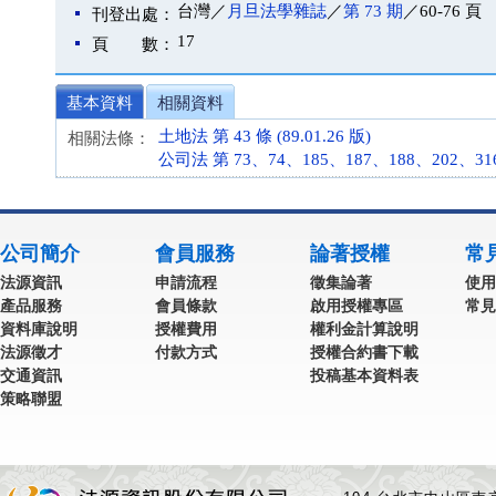
台灣／
月旦法學雜誌
／
第 73 期
／60-76 頁
刊登出處：
17
頁 數：
基本資料
相關資料
土地法 第 43 條 (89.01.26 版)
相關法條：
公司法 第 73、74、185、187、188、202、316、3
公司簡介
會員服務
論著授權
常
法源資訊
申請流程
徵集論著
使用
產品服務
會員條款
啟用授權專區
常見
資料庫說明
授權費用
權利金計算說明
法源徵才
付款方式
授權合約書下載
交通資訊
投稿基本資料表
策略聯盟