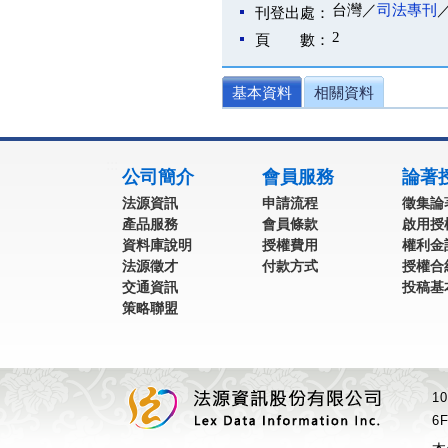
台灣／
司法專刊
刊登出處：
2
頁 數：
基本資料
相關資料
:::
公司簡介
會員服務
論著
法源資訊
申請流程
徵集論
產品服務
會員條款
啟用授
資料庫說明
授權費用
權利金
法源徵才
付款方式
授權合
交通資訊
投稿基
策略聯盟
1
6F