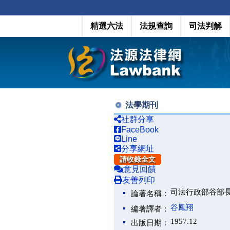
精選六法
法規查詢
司法判解
法學期刊
社群分享
FaceBook
Line
分享網址
請收錄全文
意見回饋
友善列印
司法行政部谷部
論著名稱：
谷鳳翔
編著譯者：
1957.12
出版日期：