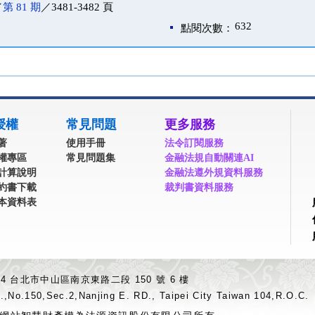
／
第 81 期
／3481-3482 頁
632
點閱次數：
授權
常見問題
更多服務
著
使用手冊
法令訂閱服務
權專區
常見問題集
金融法規自動關連AI
計算說明
金融法遵外規資料服務
約書下載
裁判書資料服務
本資料表
04 台北市中山區南京東路二段 150 號 6 樓
.,No.150,Sec.2,Nanjing E. RD., Taipei City Taiwan 104,R.O.C.