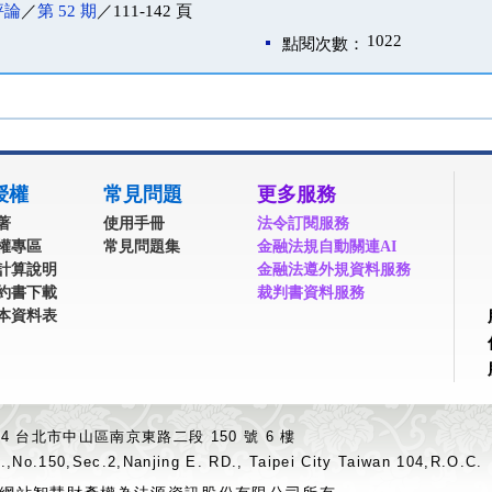
評論
／
第 52 期
／111-142 頁
1022
點閱次數：
授權
常見問題
更多服務
著
使用手冊
法令訂閱服務
權專區
常見問題集
金融法規自動關連AI
計算說明
金融法遵外規資料服務
約書下載
裁判書資料服務
本資料表
04 台北市中山區南京東路二段 150 號 6 樓
.,No.150,Sec.2,Nanjing E. RD., Taipei City Taiwan 104,R.O.C.