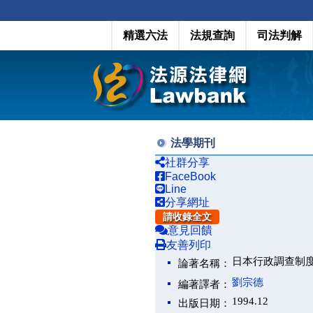
精選六法
法規查詢
司法判解
法學期刊
社群分享
FaceBook
Line
分享網址
請收錄全文
意見回饋
友善列印
日本行政調查制
論著名稱：
劉宗德
編著譯者：
1994.12
出版日期：