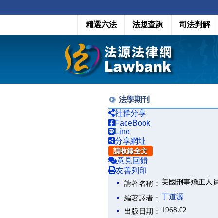
精選六法
法規查詢
司法判解
法學期刊
社群分享
FaceBook
Line
分享網址
請收錄全文
意見回饋
友善列印
美國刑事矯正人
論著名稱：
丁道源
編著譯者：
1968.02
出版日期：