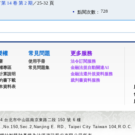
／
第 14 卷 第 2 期
／25-32 頁
728
點閱次數：
授權
常見問題
更多服務
著
使用手冊
法令訂閱服務
權專區
常見問題集
金融法規自動關連AI
計算說明
金融法遵外規資料服務
約書下載
裁判書資料服務
本資料表
04 台北市中山區南京東路二段 150 號 6 樓
.,No.150,Sec.2,Nanjing E. RD., Taipei City Taiwan 104,R.O.C.