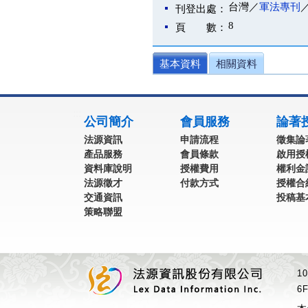
台灣／
軍法專刊
刊登出處：
8
頁 數：
基本資料
相關資料
:::
公司簡介
會員服務
論著
法源資訊
申請流程
徵集論
產品服務
會員條款
啟用授
資料庫說明
授權費用
權利金
法源徵才
付款方式
授權合
交通資訊
投稿基
策略聯盟
1
6F