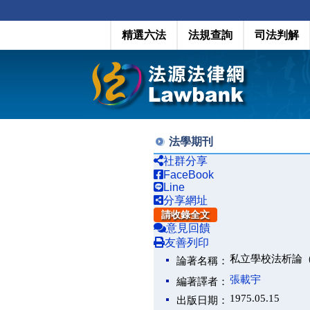
精選六法
法規查詢
司法判解
法學期刊
社群分享
FaceBook
Line
分享網址
請收錄全文
意見回饋
友善列印
私立學校法析論
論著名稱：
張載宇
編著譯者：
1975.05.15
出版日期：