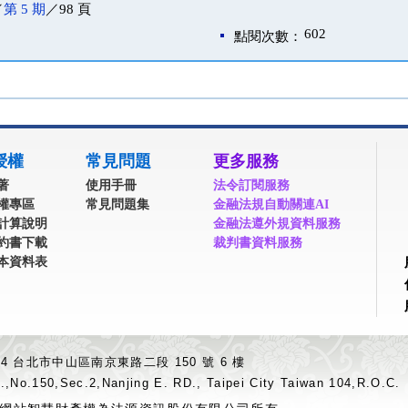
／
第 5 期
／98 頁
602
點閱次數：
授權
常見問題
更多服務
著
使用手冊
法令訂閱服務
權專區
常見問題集
金融法規自動關連AI
計算說明
金融法遵外規資料服務
約書下載
裁判書資料服務
本資料表
04 台北市中山區南京東路二段 150 號 6 樓
.,No.150,Sec.2,Nanjing E. RD., Taipei City Taiwan 104,R.O.C.