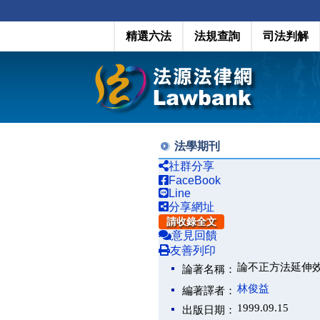
精選六法
法規查詢
司法判解
法學期刊
社群分享
FaceBook
Line
分享網址
請收錄全文
意見回饋
友善列印
論不正方法延伸
論著名稱：
林俊益
編著譯者：
1999.09.15
出版日期：