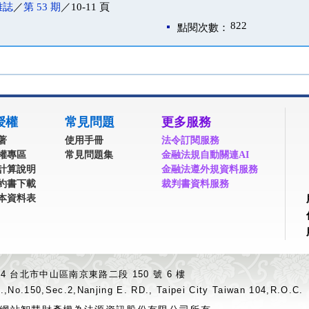
雜誌
／
第 53 期
／10-11 頁
822
點閱次數：
授權
常見問題
更多服務
著
使用手冊
法令訂閱服務
權專區
常見問題集
金融法規自動關連AI
計算說明
金融法遵外規資料服務
約書下載
裁判書資料服務
本資料表
04 台北市中山區南京東路二段 150 號 6 樓
.,No.150,Sec.2,Nanjing E. RD., Taipei City Taiwan 104,R.O.C.