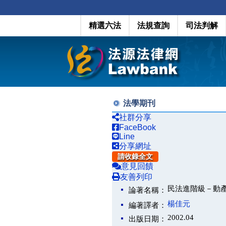
精選六法
法規查詢
司法判解
法學期刊
社群分享
FaceBook
Line
分享網址
請收錄全文
意見回饋
友善列印
民法進階級－動
論著名稱：
楊佳元
編著譯者：
2002.04
出版日期：