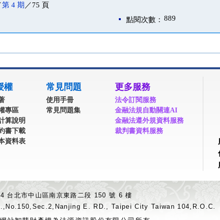
／
第 4 期
／75 頁
889
點閱次數：
授權
常見問題
更多服務
著
使用手冊
法令訂閱服務
權專區
常見問題集
金融法規自動關連AI
計算說明
金融法遵外規資料服務
約書下載
裁判書資料服務
本資料表
04 台北市中山區南京東路二段 150 號 6 樓
.,No.150,Sec.2,Nanjing E. RD., Taipei City Taiwan 104,R.O.C.