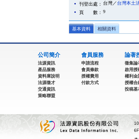
台灣／
台灣本土
刊登出處：
9
頁 數：
基本資料
相關資料
:::
公司簡介
會員服務
論著
法源資訊
申請流程
徵集論
產品服務
會員條款
啟用授
資料庫說明
授權費用
權利金
法源徵才
付款方式
授權合
交通資訊
投稿基
策略聯盟
1
6F