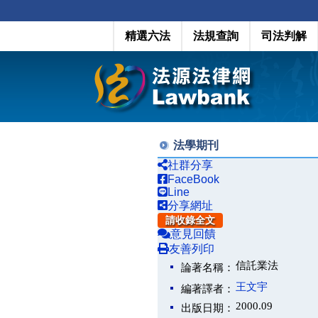
精選六法
法規查詢
司法判解
法學期刊
社群分享
FaceBook
Line
分享網址
請收錄全文
意見回饋
友善列印
信託業法
論著名稱：
王文宇
編著譯者：
2000.09
出版日期：