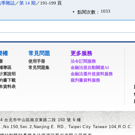
法學雜誌
／
第 14 期
／191-199 頁
1033
點閱次數：
授權
常見問題
更多服務
著
使用手冊
法令訂閱服務
權專區
常見問題集
金融法規自動關連AI
計算說明
金融法遵外規資料服務
約書下載
裁判書資料服務
本資料表
04 台北市中山區南京東路二段 150 號 6 樓
.,No.150,Sec.2,Nanjing E. RD., Taipei City Taiwan 104,R.O.C.