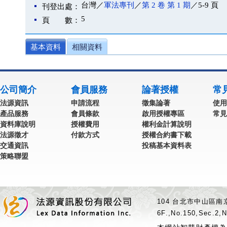
台灣／
軍法專刊
／
第 2 卷 第 1 期
／5-9 頁
刊登出處：
5
頁 數：
基本資料
相關資料
公司簡介
會員服務
論著授權
常
法源資訊
申請流程
徵集論著
使用
產品服務
會員條款
啟用授權專區
常見
資料庫說明
授權費用
權利金計算說明
法源徵才
付款方式
授權合約書下載
交通資訊
投稿基本資料表
策略聯盟
104 台北市中山區南京
6F.,No.150,Sec.2,N