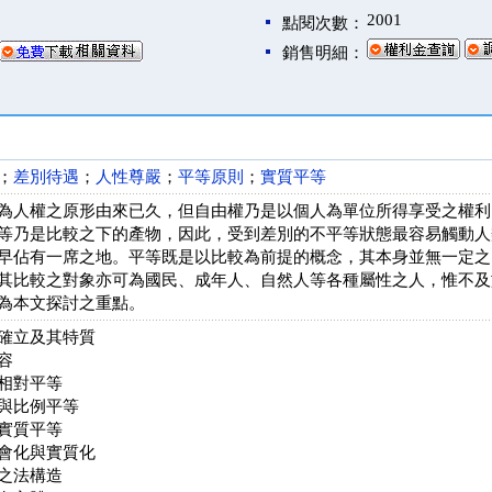
2001
點閱次數：
銷售明細：
；
差別待遇
；
人性尊嚴
；
平等原則
；
實質平等
為人權之原形由來已久，但自由權乃是以個人為單位所得享受之權利
等乃是比較之下的產物，因此，受到差別的不平等狀態最容易觸動人
早佔有一席之地。平等既是以比較為前提的概念，其本身並無一定之
其比較之對象亦可為國民、成年人、自然人等各種屬性之人，惟不及
為本文探討之重點。
確立及其特質
容
相對平等
與比例平等
實質平等
會化與實質化
之法構造