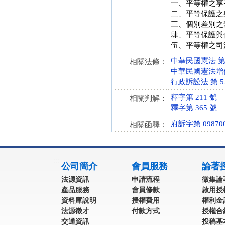
一、平等權之享
二、平等保護之
三、個別差別之
肆、平等保護與
伍、平等權之司
中華民國憲法 第 1、
相關法條：
中華民國憲法增修條文
行政訴訟法 第 5、9
釋字第 211 號
相關判解：
釋字第 365 號
府訴字第 098700
相關函釋：
:::
公司簡介
會員服務
論著
法源資訊
申請流程
徵集論
產品服務
會員條款
啟用授
資料庫說明
授權費用
權利金
法源徵才
付款方式
授權合
交通資訊
投稿基