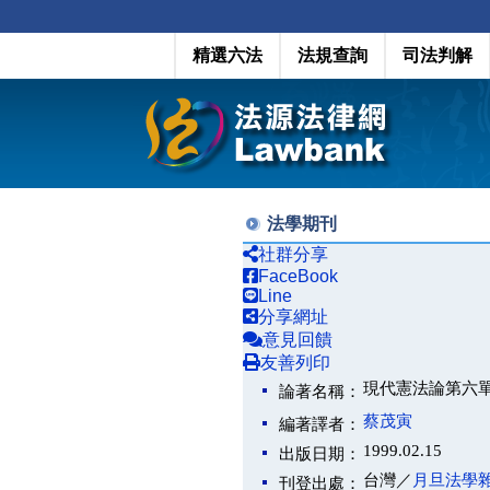
精選六法
法規查詢
司法判解
法學期刊
社群分享
FaceBook
Line
分享網址
意見回饋
友善列印
現代憲法論第六
論著名稱：
蔡茂寅
編著譯者：
1999.02.15
出版日期：
台灣／
月旦法學
刊登出處：