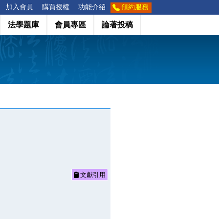
加入會員
購買授權
功能介紹
預約服務
法學題庫
會員專區
論著投稿
文獻引用