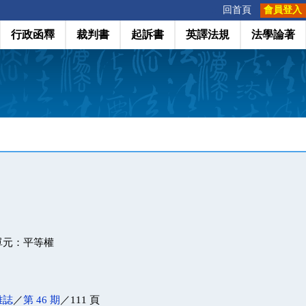
:::
回首頁
會員登入
行政函釋
裁判書
起訴書
英譯法規
法學論著
單元：平等權
雜誌
／
第 46 期
／111 頁