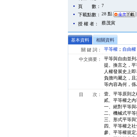
7
頁 數：
28 點
下載點數：
蔡茂寅
授 權 者：
基本資料
相關資料
平等權
；
自由權
關 鍵 詞：
平等與自由並列
中文摘要：
提。換言之，平
人權發展史上即
負擔均屬之，且
等內容為何，係
壹、平等原則之
目 次：
貳、平等權之內
一、絕對平等與
二、機械式平等
三、形式平等與
四、平等權之社
參、平等權規定