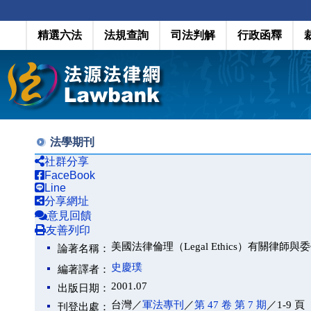
精選六法
法規查詢
司法判解
行政函釋
法學期刊
社群分享
FaceBook
Line
分享網址
意見回饋
友善列印
美國法律倫理（Legal Ethics）有關律
論著名稱：
史慶璞
編著譯者：
2001.07
出版日期：
台灣／
軍法專刊
／
第 47 卷 第 7 期
／1-9 頁
刊登出處：