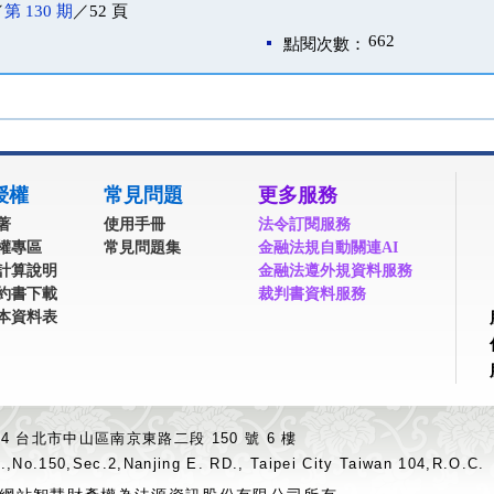
／
第 130 期
／52 頁
662
點閱次數：
授權
常見問題
更多服務
著
使用手冊
法令訂閱服務
權專區
常見問題集
金融法規自動關連AI
計算說明
金融法遵外規資料服務
約書下載
裁判書資料服務
本資料表
04 台北市中山區南京東路二段 150 號 6 樓
.,No.150,Sec.2,Nanjing E. RD., Taipei City Taiwan 104,R.O.C.