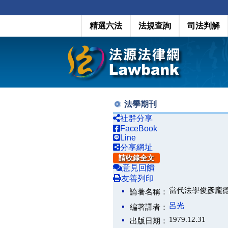
精選六法
法規查詢
司法判解
法學期刊
社群分享
FaceBook
Line
分享網址
請收錄全文
意見回饋
友善列印
當代法學俊彥龐
論著名稱：
呂光
編著譯者：
1979.12.31
出版日期：