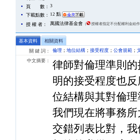
3
頁 數：
12 點
下載點數：
萬國法律基金會
（
授權者指定不分配權利金給作
授 權 者：
基本資料
相關資料
倫理
；
地位結構
；
接受程度
；
公會規範
；
關 鍵 詞：
中文摘要：
律師對倫理準則的
明的接受程度也反
位結構與其對倫理
我們現在將事務所
交錯列表比對，我