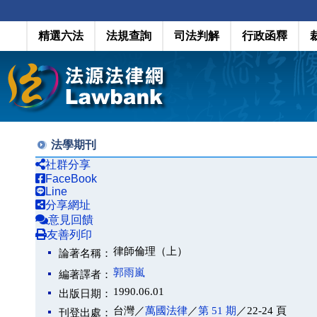
精選六法
法規查詢
司法判解
行政函釋
法學期刊
社群分享
FaceBook
Line
分享網址
意見回饋
友善列印
律師倫理（上）
論著名稱：
郭雨嵐
編著譯者：
1990.06.01
出版日期：
台灣／
萬國法律
／
第 51 期
／22-24 頁
刊登出處：