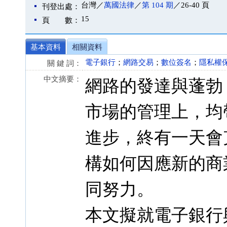
台灣／
萬國法律
／
第 104 期
／26-40 頁
刊登出處：
15
頁 數：
基本資料
相關資料
電子銀行
；
網路交易
；
數位簽名
；
隱私權
關 鍵 詞：
中文摘要：
網路的發達與蓬勃
市場的管理上，均
進步，終有一天會
構如何因應新的商
同努力。
本文擬就電子銀行