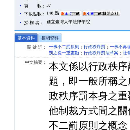
37
頁 數：
148 點
下載點數：
國立臺灣大學法律學院
授 權 者：
基本資料
相關資料
一事不二罰原則
；
行政秩序罰
；
一事不再
關 鍵 詞：
罰之從一重處斷
；
行政秩序罰法草案
；
社
中文摘要：
本文係以行政秩序
題，即一般所稱之
政秩序罰本身之重
他制裁方式間之關
不二罰原則之概念