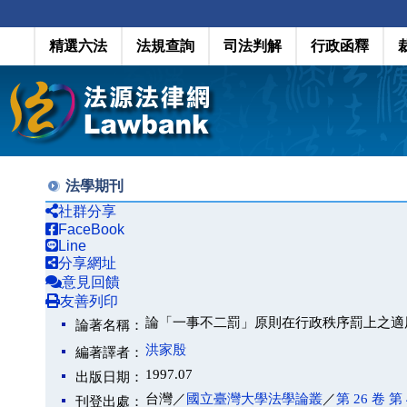
精選六法
法規查詢
司法判解
行政函釋
法學期刊
社群分享
FaceBook
Line
分享網址
意見回饋
友善列印
論「一事不二罰」原則在行政秩序罰上之適
論著名稱：
洪家殷
編著譯者：
1997.07
出版日期：
台灣／
國立臺灣大學法學論叢
／
第 26 卷 第 
刊登出處：