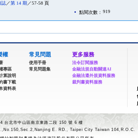
雜誌
／
第 14 期
／57-58 頁
919
點閱次數：
授權
常見問題
更多服務
著
使用手冊
法令訂閱服務
權專區
常見問題集
金融法規自動關連AI
計算說明
金融法遵外規資料服務
約書下載
裁判書資料服務
本資料表
04 台北市中山區南京東路二段 150 號 6 樓
.,No.150,Sec.2,Nanjing E. RD., Taipei City Taiwan 104,R.O.C.