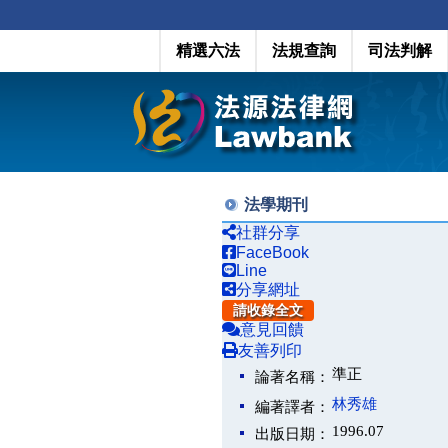
精選六法
法規查詢
司法判解
法學期刊
社群分享
FaceBook
Line
分享網址
請收錄全文
意見回饋
友善列印
準正
論著名稱：
林秀雄
編著譯者：
1996.07
出版日期：