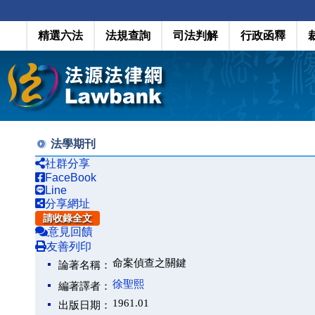
精選六法
法規查詢
司法判解
行政函釋
法學期刊
社群分享
FaceBook
Line
分享網址
請收錄全文
意見回饋
友善列印
命案偵查之關鍵
論著名稱：
徐聖熙
編著譯者：
1961.01
出版日期：