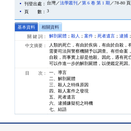
台灣／
法學叢刊
／
第 6 卷 第 1 期
／78-80 頁
刊登出處：
3
頁 數：
基本資料
相關資料
解剖屍體
；
殺人
；
案件
；
死者遺言
；
逮捕
關 鍵 詞：
人類的死亡，有由於疾病，有由於自殺，
中文摘要：
需要司法與警察機關予以調查。有些命案
自殺，而事實上卻是他殺。因此，遇有死
可以作進一步的解剖屍體，以便鑑定死因
一、導言
目 次：
二、解剖屍體
三、殺人之特殊原因
四、殺人案件之發現
五、死者遺言
六、逮捕嫌疑犯之時機
七、結語