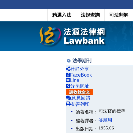
精選六法
法規查詢
司法判解
法學期刊
社群分享
FaceBook
Line
分享網址
請收錄全文
意見回饋
友善列印
司法官的標準
論著名稱：
谷鳳翔
編著譯者：
1955.06
出版日期：