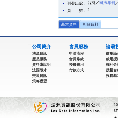
台灣／
司法專刊
刊登出處：
2
頁 數：
基本資料
相關資料
:::
公司簡介
會員服務
論著
法源資訊
申請流程
徵集論
產品服務
會員條款
啟用授
資料庫說明
授權費用
權利金
法源徵才
付款方式
授權合
交通資訊
投稿基
策略聯盟
1
6F