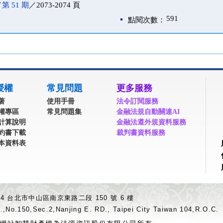
／
第 51 期
／2073-2074 頁
591
點閱次數：
授權
常見問題
更多服務
著
使用手冊
法令訂閱服務
權專區
常見問題集
金融法規自動關連AI
計算說明
金融法遵外規資料服務
約書下載
裁判書資料服務
本資料表
04 台北市中山區南京東路二段 150 號 6 樓
.,No.150,Sec.2,Nanjing E. RD., Taipei City Taiwan 104,R.O.C.