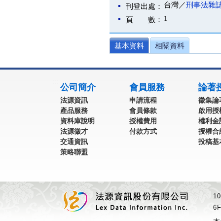
台灣／
刑事法雜
刊登出處：
1
頁 數：
基本資料
相關資料
:::
公司簡介
會員服務
論著
法源資訊
申請流程
徵集論
產品服務
會員條款
啟用授
資料庫說明
授權費用
權利金
法源徵才
付款方式
授權合
交通資訊
投稿基
策略聯盟
1
6F