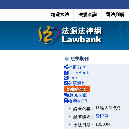
精選六法
法規查詢
司法判解
法學期刊
社群分享
FaceBook
Line
分享網址
請收錄全文
意見回饋
友善列印
略論因果關係
論著名稱：
梁恆昌
編著譯者：
1958.04
出版日期：