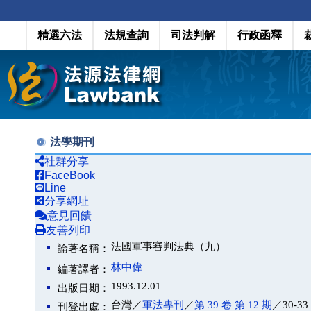
精選六法
法規查詢
司法判解
行政函釋
法學期刊
社群分享
FaceBook
Line
分享網址
意見回饋
友善列印
法國軍事審判法典（九）
論著名稱：
林中偉
編著譯者：
1993.12.01
出版日期：
台灣／
軍法專刊
／
第 39 卷 第 12 期
／30-33
刊登出處：