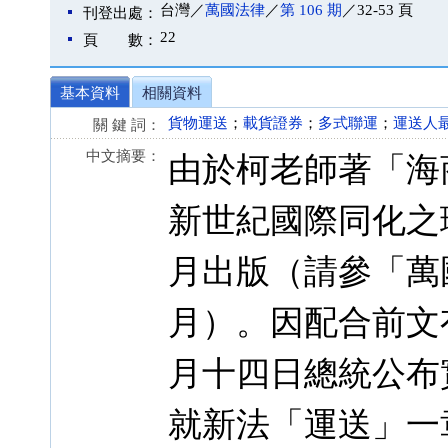
台灣／
萬國法律
／
第 106 期
／32-53 頁
刊登出處：
22
頁 數：
基本資料
相關資料
貨物運送
；
載貨證券
；
多式聯運
；
運送人
關 鍵 詞：
中文摘要：
由於柯老師著「海
新世紀國際同化之
月出版（請參「萬
月）。因配合前文
月十四日總統公布
就新法「運送」一