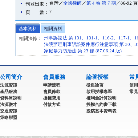
台灣／
全國律師
／
第 4 卷 第 7 期
／86-92 頁
刊登出處：
7
頁 數：
基本資料
相關資料
刑事訴訟法 第 101、101-1、116-2、117-1、163
相關法條：
法院辦理刑事訴訟案件應行注意事項 第 30、31 條 (
家庭暴力防治法 第 23 條 (87.06.24 版)
公司簡介
會員服務
論著授權
常
法源資訊
申請流程
徵集論著
使用
產品服務
會員條款
啟用授權專區
常見
資料庫說明
授權費用
權利金計算說明
法源徵才
付款方式
授權合約書下載
交通資訊
投稿基本資料表
策略聯盟