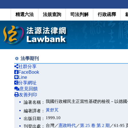
精選六法
法規查詢
司法判解
行政函釋
法學期刊
社群分享
FaceBook
Line
分享網址
意見回饋
友善列印
我國行政權民主正當性基礎的檢視－以德國
論著名稱：
黃舒芃
編著譯者：
1999.10
出版日期：
台灣／
憲政時代
／
第 25 卷 第 2 期
／61-95 
刊登出處：