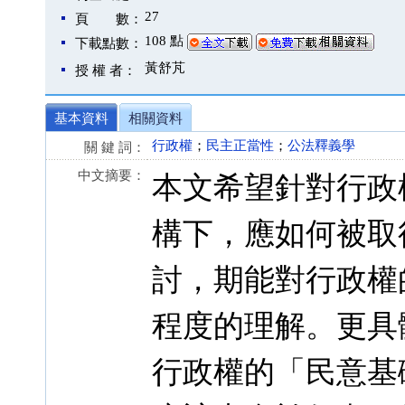
27
頁 數：
108 點
下載點數：
黃舒芃
授 權 者：
基本資料
相關資料
行政權
；
民主正當性
；
公法釋義學
關 鍵 詞：
中文摘要：
本文希望針對行政
構下，應如何被取
討，期能對行政權
程度的理解。更具
行政權的「民意基