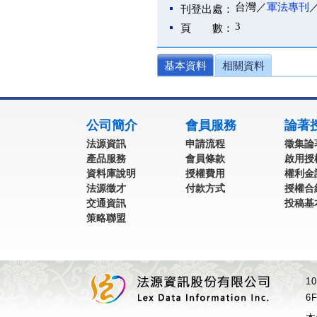
台灣／
軍法專刊
刊登出處：
3
頁 數：
基本資料
相關資料
:::
公司簡介
會員服務
論著
法源資訊
申請流程
徵集論
產品服務
會員條款
啟用授
資料庫說明
授權費用
權利金
法源徵才
付款方式
授權合
交通資訊
投稿基
策略聯盟
1
6F