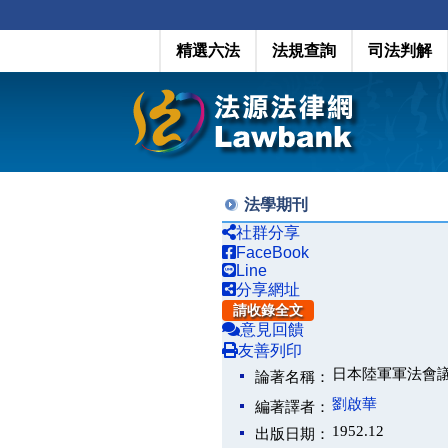
精選六法
法規查詢
司法判解
法學期刊
社群分享
FaceBook
Line
分享網址
請收錄全文
意見回饋
友善列印
日本陸軍軍法會
論著名稱：
劉啟華
編著譯者：
1952.12
出版日期：