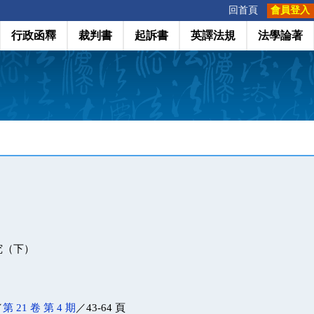
:::
回首頁
會員登入
行政函釋
裁判書
起訴書
英譯法規
法學論著
究（下）
／
第 21 卷 第 4 期
／43-64 頁