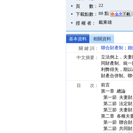
22
頁 數：
88 點
下載點數：
戴東雄
授 權 者：
基本資料
相關資料
聯合財產制
；
婚
關 鍵 詞：
立法例上，夫妻
中文摘要：
同財產制、統一
利弊得失，期以
財產合併制。聯
前言
目 次：
第一章 總論
第一節 夫妻財
第二節 法定財
第三節 夫妻財
第二章 各種夫
第一節 聯合財
第二節 共同財