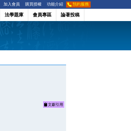
加入會員
購買授權
功能介紹
預約服務
法學題庫
會員專區
論著投稿
文獻引用