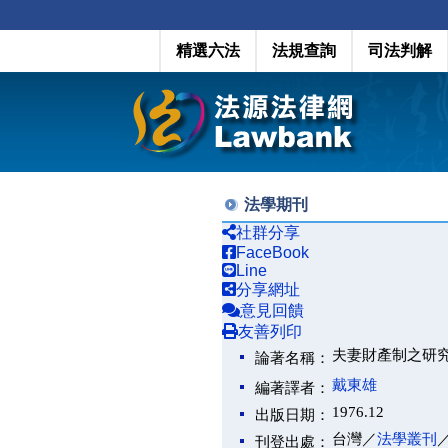
精選六法
法規查詢
司法判解
法學期刊
社群分享
FaceBook
Line
分享網址
意見回饋
友善列印
夫妻財產制之研
論著名稱：
戴東雄
編著譯者：
1976.12
出版日期：
台灣／
法學叢刊
刊登出處：