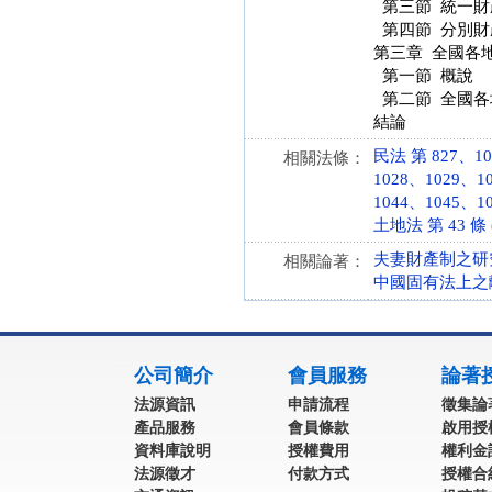
第三節 統一財
第四節 分別財
第三章 全國各
第一節 概說
第二節 全國各
結論
民法 第 827、10
相關法條：
1028、1029、1
1044、1045、10
土地法 第 43 條 (
夫妻財產制之研
相關論著：
中國固有法上之
:::
公司簡介
會員服務
論著
法源資訊
申請流程
徵集論
產品服務
會員條款
啟用授
資料庫說明
授權費用
權利金
法源徵才
付款方式
授權合