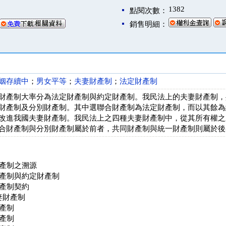
1382
點閱次數：
銷售明細：
姻存續中
；
男女平等
；
夫妻財產制
；
法定財產制
財產制大率分為法定財產制與約定財產制。我民法上的夫妻財產制，
財產制及分別財產制。其中選聯合財產制為法定財產制，而以其餘為
改進我國夫妻財產制。我民法上之四種夫妻財產制中，從其所有權之
合財產制與分別財產制屬於前者，共同財產制與統一財產制則屬於後
產制之溯源
產制與約定財產制
產制契約
妻財產制
產制
產制