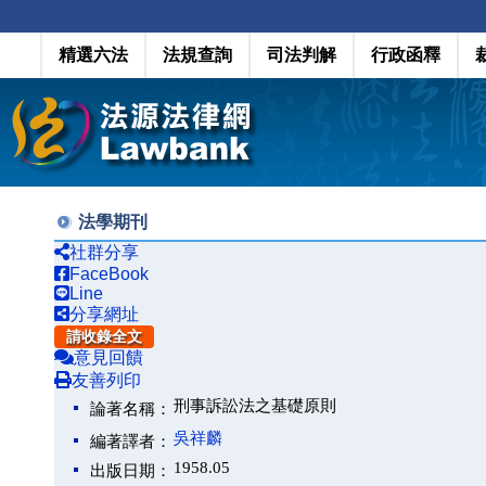
精選六法
法規查詢
司法判解
行政函釋
法學期刊
社群分享
FaceBook
Line
分享網址
請收錄全文
意見回饋
友善列印
刑事訴訟法之基礎原則
論著名稱：
吳祥麟
編著譯者：
1958.05
出版日期：