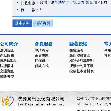
台灣／
刑事法雜誌
／
第 2 卷 第 5 期
／1 頁
刊登出處：
1
頁 數：
基本資料
相關資料
公司簡介
會員服務
論著授權
常
法源資訊
申請流程
徵集論著
使用
產品服務
會員條款
啟用授權專區
常見
資料庫說明
授權費用
權利金計算說明
法源徵才
付款方式
授權合約書下載
交通資訊
投稿基本資料表
策略聯盟
104 台北市中山區南京
6F.,No.150,Sec.2,N