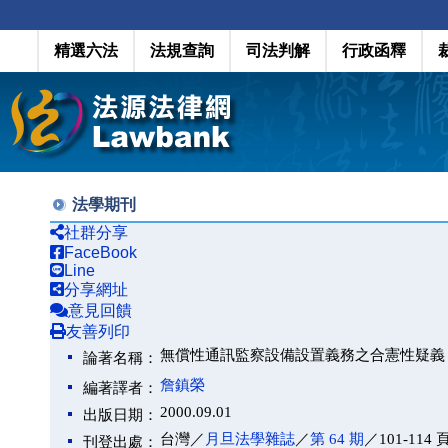
精選六法
法規查詢
司法判解
行政函釋
法學期刊
社群分享
FaceBook
Line
分享網址
意見回饋
友善列印
無償性通訊監察設備設置義務之合憲性疑義
論著名稱：
詹鎮榮
編著譯者：
2000.09.01
出版日期：
台灣／
月旦法學雜誌
／
第 64 期
／101-114 
刊登出處：