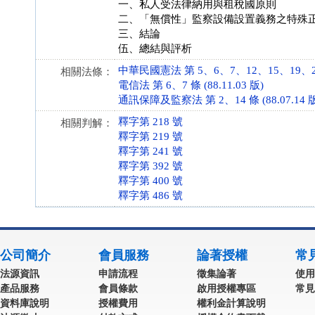
一、私人受法律納用與租稅國原則
二、「無償性」監察設備設置義務之特殊
三、結論
伍、總結與評析
中華民國憲法 第 5、6、7、12、15、19、23、7
相關法條：
電信法 第 6、7 條 (88.11.03 版)
通訊保障及監察法 第 2、14 條 (88.07.14 
釋字第 218 號
相關判解：
釋字第 219 號
釋字第 241 號
釋字第 392 號
釋字第 400 號
釋字第 486 號
公司簡介
會員服務
論著授權
常
法源資訊
申請流程
徵集論著
使用
產品服務
會員條款
啟用授權專區
常見
資料庫說明
授權費用
權利金計算說明