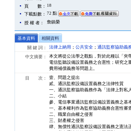
18
頁 數：
72 點
下載點數：
詹鎮榮
授 權 者：
基本資料
相關資料
法律上納用
；
公共安全
；
通訊監察協助義
關 鍵 詞：
本文將從公法學之觀點，對於此種以「夾
中文摘要：
電信監聽設備設置義務之合憲性；研究之
費用補償義務等問題上。
壹、問題之提出
目 次：
貳、通訊監察設備設置義務之法律性質
一、通訊監察協助義務作為「法律上對私
二、小結
參、電信事業通訊監察設備設置義務之基
一、基本權利作為監察協助義務合憲性審
二、職業自由權之侵害
三、財產權之侵害
肆、無償性通訊監察設備設置義務之憲法