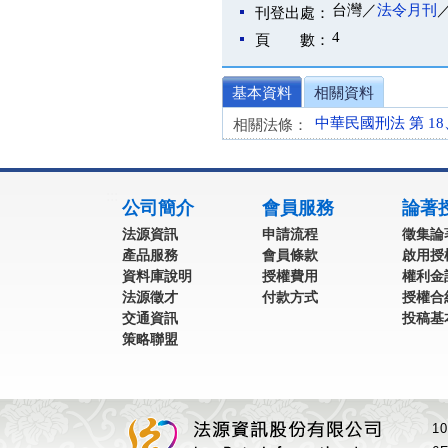
台灣／
法令月刊
刊登出處：
4
頁 數：
基本資料
相關資料
中華民國刑法 第 18、86
相關法條：
:::
公司簡介
會員服務
論著
法源資訊
申請流程
徵集論
產品服務
會員條款
啟用授
資料庫說明
授權費用
權利金
法源徵才
付款方式
授權合
交通資訊
投稿基
策略聯盟
1