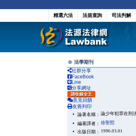
精選六法
法規查詢
司法判解
法學期刊
社群分享
FaceBook
Line
分享網址
請收錄全文
意見回饋
友善列印
論少年犯罪在刑
論著名稱：
徐聖熙
編著譯者：
1996.03.01
出版日期：