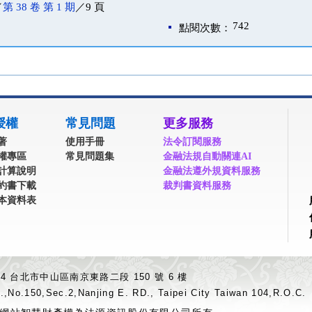
／
第 38 卷 第 1 期
／9 頁
742
點閱次數：
授權
常見問題
更多服務
著
使用手冊
法令訂閱服務
權專區
常見問題集
金融法規自動關連AI
計算說明
金融法遵外規資料服務
約書下載
裁判書資料服務
本資料表
04 台北市中山區南京東路二段 150 號 6 樓
.,No.150,Sec.2,Nanjing E. RD., Taipei City Taiwan 104,R.O.C.