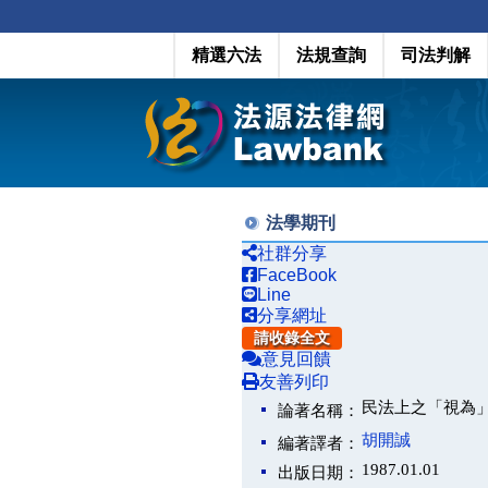
精選六法
法規查詢
司法判解
法學期刊
社群分享
FaceBook
Line
分享網址
請收錄全文
意見回饋
友善列印
民法上之「視為
論著名稱：
胡開誠
編著譯者：
1987.01.01
出版日期：