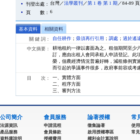
台灣／
法學叢刊
／
第 1 卷 第 1 期
／84-89 頁
刊登出處：
6
頁 數：
基本資料
相關資料
自任耕作
；
毋須再行引用
；
調處
；
過於遙
關 鍵 詞：
耕地租約一律以書面為之。租佃期間至少
中文摘要：
訂，應由出租人會同承租人申請登記。此
榮，佃農經濟情況普遍好轉，減租條例實
而引起的爭議事件很多，政府事前容或考
一、實體方面
目 次：
二、程序方面
三、審判方法
公司簡介
會員服務
論著授權
常
法源資訊
申請流程
徵集論著
使用
產品服務
會員條款
啟用授權專區
常見
資料庫說明
授權費用
權利金計算說明