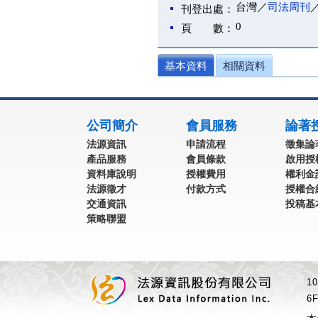
台灣／
司法周刊
刊登出處：
0
頁 數：
基本資料
相關資料
:::
公司簡介
會員服務
論著
法源資訊
申請流程
徵集論
產品服務
會員條款
啟用授
資料庫說明
授權費用
權利金
法源徵才
付款方式
授權合
交通資訊
投稿基
策略聯盟
1
6F