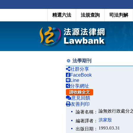
精選六法
法規查詢
司法判解
法學期刊
社群分享
FaceBook
Line
分享網址
請收錄全文
意見回饋
友善列印
論無效行政處分
論著名稱：
洪家殷
編著譯者：
1993.03.31
出版日期：