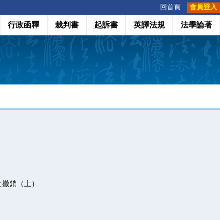
:::
回首頁
會員登入
行政函釋
裁判書
起訴書
英譯法規
法學論著
之撤銷（上）